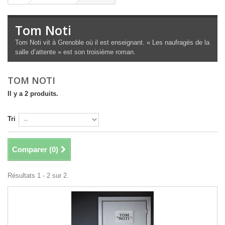
Tom Noti
Tom Noti vit à Grenoble où il est enseignant. « Les naufragés de la
salle d’attente » est son troisième roman.
TOM NOTI
Il y a 2 produits.
Tri
Comparer (
0
)
Résultats 1 - 2 sur 2.