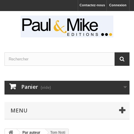
Contactez-nous
Connexion
Panier
(vide)
MENU
Par auteur
Tom Noti