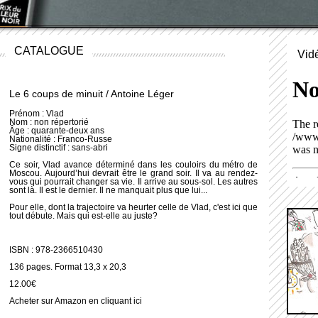
CATALOGUE
Vid
Le 6 coups de minuit / Antoine Léger
Prénom : Vlad
Nom : non répertorié
Âge : quarante-deux ans
Nationalité : Franco-Russe
Signe distinctif : sans-abri
Ce soir, Vlad avance déterminé dans les couloirs du métro de
Moscou. Aujourd’hui devrait être le grand soir. Il va au rendez-
vous qui pourrait changer sa vie. Il arrive au sous-sol. Les autres
sont là. Il est le dernier. Il ne manquait plus que lui...
Pour elle, dont la trajectoire va heurter celle de Vlad, c'est ici que
tout débute. Mais qui est-elle au juste?
ISBN : 978-2366510430
136 pages. Format 13,3 x 20,3
12.00€
Acheter sur Amazon en cliquant
ici