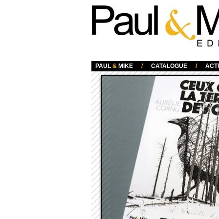
Paul & Mike
PAUL
&
MIKE
/
CATALOGUE
/
ACT