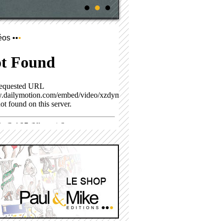
éos ••
•